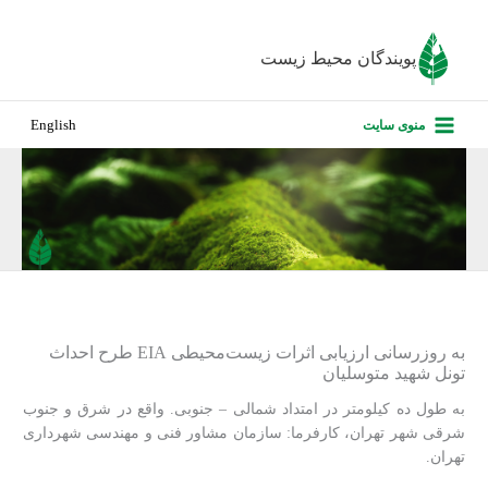
رش
ه
پویندگان محیط زیست
حتوا
صفحه نخس
منوی سایت
English
درباره ما
پروژه‌های ا
ارزیابی کارف
تماس با ما
به روزرسانی ارزیابی اثرات زیست‌محیطی EIA طرح احداث
تونل شهید متوسلیان
به طول ده کیلومتر در امتداد شمالی – جنوبی. واقع در شرق و جنوب
شرقی شهر تهران، کارفرما: سازمان مشاور فنی و مهندسی شهرداری
تهران.