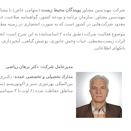
شرکت مهندسین مشاور
پویندگان محیط زیست
(سهامی خاص) با مشارک
معدود شرکت‌هایی در کشور است که به صورت انحصاری در زمینه مطا
موضوع فعالیت شرکت (طبق ماده ۲ اساسنا
اثرات زیست‏‌محیطی، حیات وحش جانوری، پوشش گیاهی، آبخیزداری، بی
بانکهای اطلاعاتی.
مدیرعامل شرکت: دکتر برهان رياضی
مدارك تحصیلی و تخصصی عمده:
مناطق حفاظت شده (۶ اوت تا ۳ سپتامبر ۱۹۷۵، دانشگاه میشیگان و پارک سرویس آمریکا) و دوره تخصصی جنگل و صنایع چوب (دسامبر ۱۹۷۰ تا اوت ۱۹۷۱، یوگسلاوی).