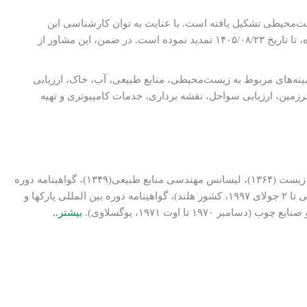
‌محیطی تشکیل یافته است. با عنایت به توان کارشناسی این
مهندسين مشاور، سازمان برنامه و بودجه کشور، گواهینامه صلاحیت خدمات مشاوره این شرکت را که در پایه یک تخصص محیط زیست صادر شده، تا تاریخ ۱۴۰۵/۰۸/۲۳ تمدید نموده است. در ضمن، این مشاور از
زرسی در زمینه‌های مربوط به زیست‏‌محیطی، منابع طبیعی، آب، خاک، ارزیابی
مین، ارزیابی سواحل، نقشه برداری، خدمات کامپیوتری و تهیه
دكتـری تخصصی مدیریت محیط زیست (۱۳۸۰)، فوق لیسانس بررسی‌های محیط زیست (۱۳۶۴)، لیسانس مهندسی منابع طبیعی(۱۳۴۹)، گواهینامه دوره
بین‌المللی بهره‌وری سبز و اكوتوریسم (سپتامبر ۲۰۰۱، كشور ژاپن)، گواهینامه دوره بین المللی مدیریت تالابها (۲۲ می تا ۲ جو‏لای ۱۹۹۷، كشور هلند)، گواهینامه دوره بین المللی پاركها و
بیشتر..