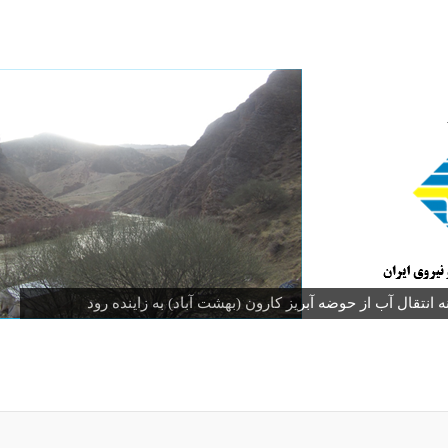
نتقال آب از حوضه آبریز کارون (بهشت آباد) به زاینده رود