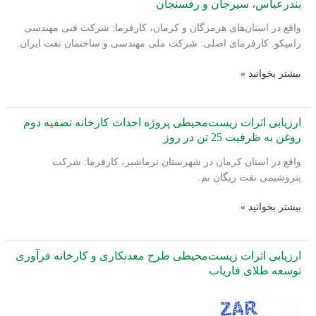
بندرعباس، سیرجان و رفسنجان
واقع در استان‌های هرمزگان و کرمان، کارفرما: شرکت فنی مهندسی
رامپکو. کارفرمای اصلی: شرکت ملی مهندسی و ساختمان نفت ایران.
نظارت
بیشتر بخوانید »
و
پایش
زیست‌محیطی
ارزیابی اثرات زیست‌محیطی پروژه احداث کارخانه تصفیه دوم
بر
روغن به ظرفیت 25 تن در روز
احداث
واقع در استان کرمان در شهرستان نرماشیر، کارفرما: شرکت
مراکز
پتروشیمی نفت ریگان بم.
انتقال
نفت
ارزیابی
بیشتر بخوانید »
بندرعباس،
اثرات
سیرجان
زیست‌محیطی
و
پروژه
ارزیابی اثرات زیست‌محیطی طرح معدنکاری و کارخانه فرآوری
رفسنجان
احداث
توسعه طلای فاریاب
کارخانه
تصفیه
دوم