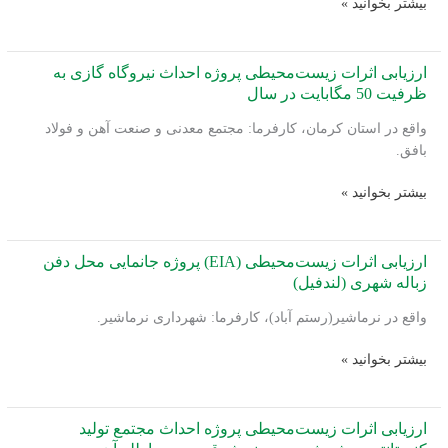
ارزیابی
بیشتر بخوانید »
طلای
اثرات
فاریاب
زیست‌محیطی
پروژه
ارزیابی اثرات زیست‌محیطی پروژه احداث نیروگاه گازی به
احداث
ظرفیت 50 مگابایت در سال
واحد
واقع در استان کرمان، کارفرما: مجتمع معدنی و صنعت آهن و فولاد
کنسانتره
بافق.
آهن
به
ارزیابی
بیشتر بخوانید »
ظرفیت
اثرات
5
زیست‌محیطی
میلیون
پروژه
ارزیابی اثرات زیست‌محیطی (EIA) پروژه جانمایی محل دفن
تن
احداث
زباله شهری (لندفیل)
و
نیروگاه
همچنین
واقع در نرماشیر(رستم آباد)، کارفرما: شهرداری نرماشیر.
گازی
سدباطله
به
ارزیابی
بیشتر بخوانید »
ظرفیت
اثرات
50
زیست‌محیطی
مگابایت
(EIA)
ارزیابی اثرات زیست‌محیطی پروژه احداث مجتمع تولید
در
پروژه