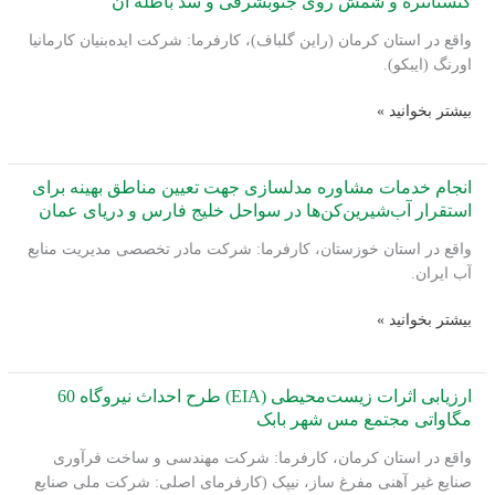
کنستانتره و شمش روی جنوبشرقی و سد باطله آن
سال
جانمایی
واقع در استان کرمان (راین گلباف)، کارفرما: شرکت ایده‌بنیان کارمانیا
محل
اورنگ (ایبکو).
دفن
زباله
ارزیابی
بیشتر بخوانید »
شهری
اثرات
(لندفیل)
زیست‌محیطی
پروژه
انجام خدمات مشاوره مدلسازی جهت تعیین مناطق بهینه برای
احداث
استقرار آب‌شیرین‌کن‌ها در سواحل خلیج فارس و دریای عمان
مجتمع
واقع در استان خوزستان، کارفرما: شرکت مادر تخصصی مدیریت منابع
تولید
آب ایران.
کنستانتره
و
انجام
بیشتر بخوانید »
شمش
خدمات
روی
مشاوره
جنوبشرقی
مدلسازی
ارزیابی اثرات زیست‌محیطی (EIA) طرح احداث نیروگاه 60
و
جهت
مگاواتی مجتمع مس شهر بابک
سد
تعیین
باطله
واقع در استان کرمان، کارفرما: شرکت مهندسی و ساخت فرآوری
مناطق
آن
صنایع غیر آهنی مفرغ ساز، نیپک (کارفرمای اصلی: شرکت ملی صنایع
بهینه