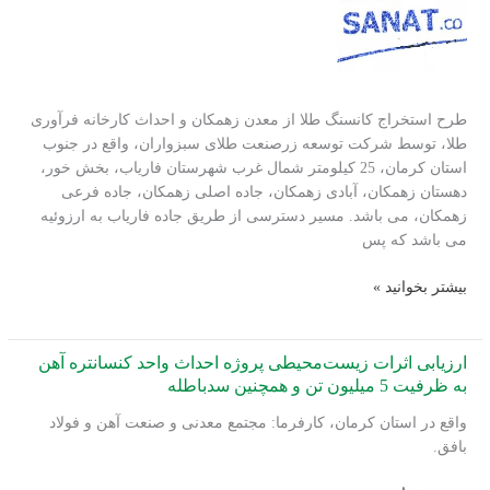
روغن
به
ظرفیت
25
تن
طرح استخراج کانسنگ طلا از معدن زهمکان و احداث کارخانه فرآوری
در
طلا، توسط شرکت توسعه زرصنعت طلای سبزواران، واقع در جنوب
روز
استان کرمان، 25 کیلومتر شمال غرب شهرستان فاریاب، بخش خور،
دهستان زهمکان، آبادی زهمکان، جاده اصلی زهمکان، جاده فرعی
زهمکان، می باشد. مسیر دسترسی از طریق جاده فاریاب به ارزوئیه
می باشد که پس
ارزیابی
بیشتر بخوانید »
اثرات
زیست‌محیطی
طرح
ارزیابی اثرات زیست‌محیطی پروژه احداث واحد کنسانتره آهن
معدنکاری
به ظرفیت 5 میلیون تن و همچنین سدباطله
و
واقع در استان کرمان، کارفرما: مجتمع معدنی و صنعت آهن و فولاد
کارخانه
بافق.
فرآوری
توسعه