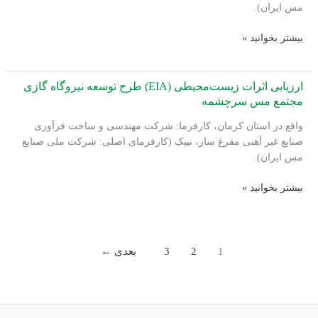
مس ایران).
برای
استقرار
ارزیابی
بیشتر بخوانید »
آب‌شیرین‌کن‌ها
اثرات
در
زیست‌محیطی
سواحل
(EIA)
ارزیابی اثرات زیست‌محیطی (EIA) طرح توسعه نیروگاه گازی
خلیج
طرح
مجتمع مس سرچشمه
فارس
احداث
و
واقع در استان کرمان، کارفرما: شرکت مهندسی و ساخت فرآوری
نیروگاه
دریای
صنایع غیر آهنی مفرغ ساز، نیپک (کارفرمای اصلی: شرکت ملی صنایع
60
عمان
مس ایران).
مگاواتی
مجتمع
ارزیابی
بیشتر بخوانید »
مس
اثرات
شهر
زیست‌محیطی
بابک
(EIA)
طرح
1
2
3
بعدی
←
توسعه
نیروگاه
گازی
مجتمع