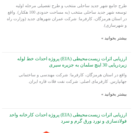
تعیین
مهرآران
طرح جامع شهر جدید ساحلی منتخب و طرح تفصیلی مرحله اولیه
مناطق
توسعه شهر جدید ساحلی منتخب (به مساحت حدودی 100 هکتار). واقع
بهینه
در استان هرمزگان، کارفرما: شرکت عمران شهرهای جدید (وزارت راه
برای
و شهرسازی).
استقرار
آب‌شیرین‌کن‌ها
انجام
بیشتر بخوانید »
در
خدمات
سواحل
زیست‌محیطی
خلیج
طرح
ارزیابی اثرات زیست‌محیطی (EIA) پروژه احداث خط لوله
فارس
ساختاری-
زیردریایی 30 اینچ سلمان به جزیره سیری
و
فضایی
دریای
واقع در استان هرمزگان، کارفرما: شرکت مهندسی و ساختمانی
سکونتگاه‌های
عمان
جهانپارس. کارفرمای اصلی: شرکت نفت فلات قاره ایران.
ساحلی
ارزیابی
بیشتر بخوانید »
اثرات
زیست‌محیطی
(EIA)
ارزیابی اثرات زیست‌محیطی (EIA) پروژه احداث کارخانه واحد
پروژه
فولادسازی و نورد ورق گرم و سرد
احداث