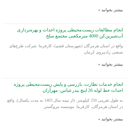
احداث
ارزیابی
بیشتر بخوانید »
خط
اثرات
لوله
زیست‌محیطی
26
پروژه
انجام مطالعات زیست‌محیطی پروژه احداث و بهره‌برداری
اینچ
احداث
آب‌شیرین‌کن 4000 مترمکعبی مجتمع سلخ
بندرعباس-
نیروگاه
مهرآران
واقع در استان هرمزگان (شهرستان قشم)، کارفرما: شرکت طرح‌های
اتمی
صنعتی رادنیروی کرمان.
ایران
هرمز
انجام
بیشتر بخوانید »
مطالعات
زیست‌محیطی
پروژه
انجام خدمات نظارت، بازرسی و پایش زیست‌محیطی پروژه
احداث
احداث خط لوله 26 اینچ بندرعباس- مهرآران
و
به طول تقریبی 250 کیلومتر. (از نیمه سال 1403 به مدت یکسال)، واقع
بهره‌برداری
در استان هرمزگان، کارفرما: موسسه نیروگستر.
آب‌شیرین‌کن
4000
انجام
بیشتر بخوانید »
مترمکعبی
خدمات
مجتمع