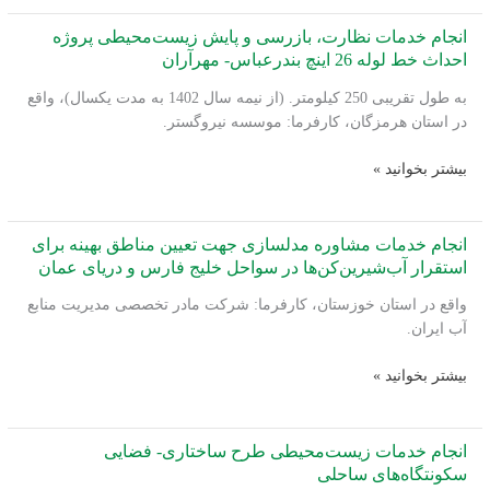
نظارت،
سلخ
بازرسی
انجام خدمات نظارت، بازرسی و پایش زیست‌محیطی پروژه
و
احداث خط لوله 26 اینچ بندرعباس- مهرآران
پایش
به طول تقریبی 250 کیلومتر. (از نیمه سال 1402 به مدت یکسال)، واقع
زیست‌محیطی
در استان هرمزگان، کارفرما: موسسه نیروگستر.
پروژه
احداث
انجام
بیشتر بخوانید »
خط
خدمات
لوله
نظارت،
26
بازرسی
انجام خدمات مشاوره مدلسازی جهت تعیین مناطق بهینه برای
اینچ
و
استقرار آب‌شیرین‌کن‌ها در سواحل خلیج فارس و دریای عمان
بندرعباس-
پایش
مهرآران
واقع در استان خوزستان، کارفرما: شرکت مادر تخصصی مدیریت منابع
زیست‌محیطی
آب ایران.
پروژه
احداث
انجام
بیشتر بخوانید »
خط
خدمات
لوله
مشاوره
26
مدلسازی
انجام خدمات زیست‌محیطی طرح ساختاری- فضایی
اینچ
جهت
سکونتگاه‌های ساحلی
بندرعباس-