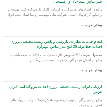
بندرعباس، سیرجان و رفسنجان
واقع در استان‌های هرمزگان و کرمان، کارفرما: شرکت فنی مهندسی
رامپکو. کارفرمای اصلی: شرکت ملی مهندسی و ساختمان نفت ایران.
نظارت
بیشتر بخوانید »
و
پایش
زیست‌محیطی
انجام خدمات نظارت، بازرسی و پایش زیست‌محیطی پروژه
بر
احداث خط لوله 26 اینچ بندرعباس- مهرآران
احداث
به طول تقریبی 250 کیلومتر. (از تابستان سال 1404 به مدت یکسال)،
مراکز
واقع در استان هرمزگان، کارفرما: موسسه نیروگستر.
انتقال
نفت
انجام
بیشتر بخوانید »
بندرعباس،
خدمات
سیرجان
نظارت،
و
بازرسی
ارزیابی اثرات زیست‌محیطی پروژه احداث نیروگاه اتمی ایران
رفسنجان
و
هرمز
پایش
واقع در هرمزگان (شهرستان سیریک)، کارفرما: شرکت نیروگاه‌های
زیست‌محیطی
اتمی ایران هرمز.
پروژه