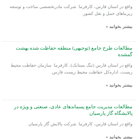
محور
همچنین
واقع در استان فارس، کارفرما: شرکت مادرتخصصی ساخت و توسعه
راه‌آهن
پروژه
زیربناهای حمل و نقل کشور.
جهرم
بازنگری
اتصال
و
ارزیابی
بیشتر بخوانید »
آن
تکمیل
اثرات
به
طراحی
زیست‌محیطی
شبکه
خط
طرح
مطالعات طرح جامع (توجیهی) منطقه حفاظت شده بهشت
ریلی
لوله
احداث
گمشده
کشور
انتقال
راه‌آهن
واقع در استان فارس (تنگ بستانک)، کارفرما: سازمان حفاظت محیط
گاز
داراب
زیست، اداره‌کل حفاظت محیط زیست فارس.
۱۲
–
کامفیروز
زادمحمود
مطالعات
بیشتر بخوانید »
طرح
جامع
(توجیهی)
مطالعات مدیریت جامع پسماندهای عادی، صنعتی و ویژه در
منطقه
پالایشگاه گاز پارسیان
حفاظت
واقع در استان فارس، کارفرما: شرکت پالایش گاز پارسیان.
شده
بهشت
مطالعات
بیشتر بخوانید »