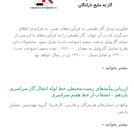
ظرفیت
یک
میلیون
و
فناوری تبدیل گاز طبیعی به فرآورده‌های نفتی، به فرآیندی اطلاق
هشتصد
می‌گردد که در آن بتوان، گاز طبیعی را به فرآورده‌های با ارزشی از
هزارتن
جمله گازوئیل و نفت سفید (سوخت جت) تبدیل نمود. محصولات این
در
طرح شامل گازوئیل به مقدار ۱۷۶،۰۰۰ ، نفت سفید (سوخت جت)
سال
۱۳۲،۰۰۰ و نفتاي سبک ۱۳۲،۰۰۰ تن در سال خواهد بود.
ارزیابی
بیشتر بخوانید »
زیست‌محیطی
طرح
احداث
ارزیابی پیآمدهای زیست‌محیطی خط لوله انتقال گاز سراسری
پالایشگاه
یازدهم – انشعاب از خط هفتم سراسری
تبدیل
واقع در استان‌‏های هرمزگان و فارس، کارفرما: گروه مهندسین مشاور
گاز
پارس.
به
فرآورده‌های
ارزیابی
بیشتر بخوانید »
نفتی
پیآمدهای
نارکنگان