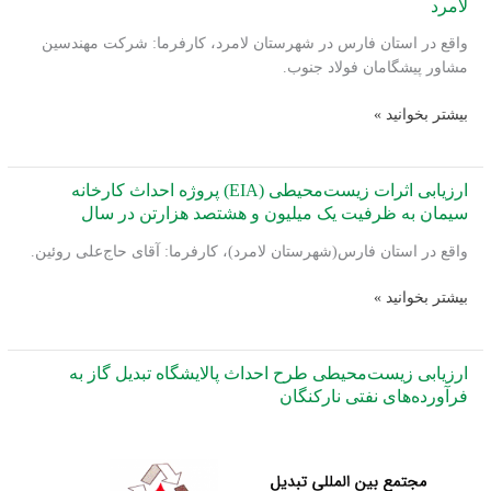
لامرد
واقع در استان فارس در شهرستان لامرد، کارفرما: شرکت مهندسین
مشاور پیشگامان فولاد جنوب.
ارزیابی
بیشتر بخوانید »
اثرات
زیست‌محیطی
طرح
ارزیابی اثرات زیست‌محیطی (EIA) پروژه احداث کارخانه
احداث
سیمان به ظرفیت یک میلیون و هشتصد هزارتن در سال
نیروگاه
واقع در استان فارس(شهرستان لامرد)، کارفرما: آقای حاج‌علی روئین.
خورشیدی
لامرد
ارزیابی
بیشتر بخوانید »
اثرات
زیست‌محیطی
(EIA)
ارزیابی زیست‌محیطی طرح احداث پالایشگاه تبدیل گاز به
پروژه
فرآورده‌های نفتی نارکنگان
احداث
کارخانه
سیمان
به