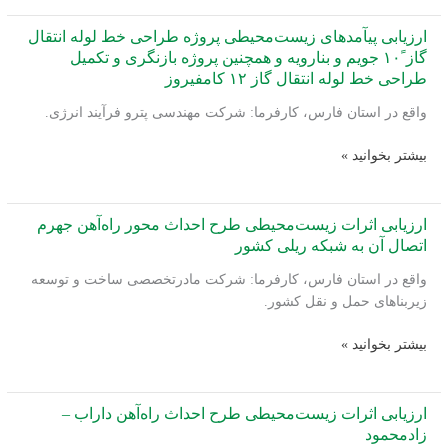
زیست‌محیطی
خط
ارزیابی پی‏آمدهای زیست‌محیطی پروژه طراحی خط لوله انتقال
لوله
گاز ً۱۰ جویم و بنارویه و همچنین پروژه بازنگری و تکمیل
طراحی خط لوله انتقال گاز ۱۲ کامفیروز
انتقال
گاز
واقع در استان فارس، کارفرما: شرکت مهندسی پترو فرآیند انرژی.
سراسری
یازدهم
ارزیابی
بیشتر بخوانید »
–
پی‏آمدهای
انشعاب
زیست‌محیطی
از
پروژه
ارزیابی اثرات زیست‌محیطی طرح احداث محور راه‌آهن جهرم
خط
طراحی
اتصال آن به شبکه ریلی کشور
هفتم
خط
سراسری
واقع در استان فارس، کارفرما: شرکت مادرتخصصی ساخت و توسعه
لوله
زیربناهای حمل و نقل کشور.
انتقال
گاز
ارزیابی
بیشتر بخوانید »
ً۱۰
اثرات
جویم
زیست‌محیطی
و
طرح
ارزیابی اثرات زیست‌محیطی طرح احداث راه‌آهن داراب –
بنارویه
احداث
زادمحمود
و