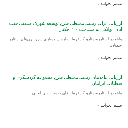
ارزیابی
بیشتر بخوانید »
مس
اثرات
کاتدی
زیست‌محیطی
با
پروژه
ارزیابی اثرات زیست‌محیطی طرح توسعه شهرک صنعتی جنت
ظرفیت
احداث
آباد- ایوانکی به مساحت ۲۰۰ هکتار
تولید
واحد
۱۳۴۶
واقع در استان سمنان، کارفرما: سازمان همیاری شهرداری‌های استان
تولید
تن
سمنان.
کنسانتره
مس
ارزیابی
بیشتر بخوانید »
چاه
اثرات
فرسخ
زیست‌محیطی
طرح
ارزیابی پیآمدهای زیست‌محیطی طرح مجموعه گردشگری و
توسعه
تعطیلات ایرانیان
شهرک
واقع در استان سمنان، کارفرما: آقای صمد حاجی امینی.
صنعتی
جنت
ارزیابی
بیشتر بخوانید »
آباد-
پیآمدهای
ایوانکی
زیست‌محیطی
به
طرح
مساحت