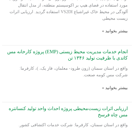
مورد استفاده در فضای هیپ بر اکوسیستم منطقه، از مدل انتقال
آلودگی در محیط خاک غیراشباع VS2DI استفاده گردید. ارزیابی اثرات
زیست محیطی
ارزیابی
بیشتر بخوانید »
اثرات
زیست‌محیطی
طرح
انجام خدمات مدیریت محیط زیستی (EMP) پروژه کارخانه مس
احداث
کاتدی با ظرفیت تولید ۱۳۴۶ تن
کارخانه
واقع در استان سمنان (زون طرود- معلمان، فاز یک، )، کارفرما:
۱۰۰۰
شرکت مس کومه صنعت.
تنی
تولید
انجام
بیشتر بخوانید »
کاتد
خدمات
مس
مدیریت
شاهرود
محیط
ارزیابی اثرات زیست‌محیطی پروژه احداث واحد تولید کنسانتره
زیستی
مس چاه فرسخ
(EMP)
واقع در استان سمنان، کارفرما: شرکت خدمات اکتشافی کشور.
پروژه
کارخانه