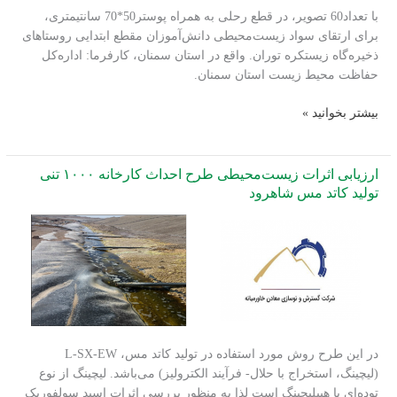
با تعداد60 تصویر، در قطع رحلی به همراه پوستر50*70 سانتیمتری،
برای ارتقای سواد زیست‌محیطی دانش‌آموزان مقطع ابتدایی روستاهای
ذخیره‌گاه زیستکره توران. واقع در استان سمنان، کارفرما: اداره‌کل
حفاظت محیط زیست استان سمنان.
تهیه
بیشتر بخوانید »
و
تدوین
کتاب
ارزیابی اثرات زیست‌محیطی طرح احداث کارخانه ۱۰۰۰ تنی
برچسبی
تولید کاتد مس شاهرود
ذخیره‌گاه
زیستکره
توران
در این طرح روش مورد استفاده در تولید کاتد مس، L-SX-EW
(لیچینگ، استخراج با حلال- فرآیند الکترولیز) می‌باشد. لیچینگ از نوع
توده‌اي یا هیپلیچینگ است لذا به منظور بررسی اثرات اسید سولفوریک