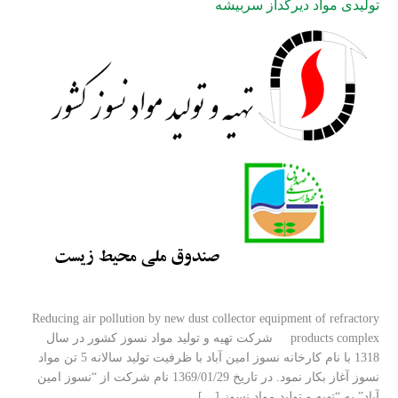
تولیدی مواد دیرگداز سربیشه
Reducing air pollution by new dust collector equipment of refractory
products complex شركت تهيه و توليد مواد نسوز كشور در سال
1318 با نام كارخانه نسوز امين آباد با ظرفيت تولید سالانه 5 تن مواد
نسوز آغاز بكار نمود. در تاريخ 1369/01/29 نام شركت از “نسوز امين
آباد” به “تهيه و توليد مواد نسوز […]