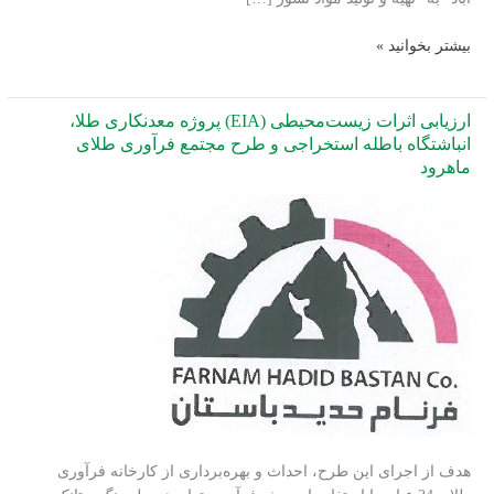
انجام
بیشتر بخوانید »
خدمات
زیست‌محیطی
پروژه
ارزیابی اثرات زیست‌محیطی (EIA) پروژه معدنکاری طلا،
احداث
انباشتگاه باطله استخراجی و طرح مجتمع فرآوری طلای
ماهرود
غبارگیرهای
مجتمع
تولیدی
مواد
دیرگداز
سربیشه
هدف از اجرای این طرح، احداث و بهره‌برداری از کارخانه فرآوری