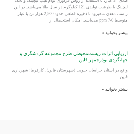
طلای 24 عیار، با استفاده از روش فرآوری توام هیپ لیچینگ و تانک
لیچینگ با ظرفیت تولیدی 121 کیلوگرم در سال طلا می‌باشد. در این
راستا، معدن ماهیرود با ذخیره قطعی حدود 2,500 هزار تن با عیار
متوسط 7/0 ppm می‌باشد. امکان استحصال از
ارزیابی
بیشتر بخوانید »
اثرات
زیست‌محیطی
(EIA)
ارزیابی اثرات زیست‌محیطی طرح مجموعه گردشگری و
پروژه
جهانگردی بوذرجمهر قاین
معدنکاری
واقع در استان خراسان جنوبی (شهرستان قاین)، کارفرما: شهرداری
طلا،
قاین.
انباشتگاه
باطله
ارزیابی
بیشتر بخوانید »
استخراجی
اثرات
و
زیست‌محیطی
طرح
طرح
مجتمع
مجموعه
فرآوری
گردشگری
طلای
و
ماهرود