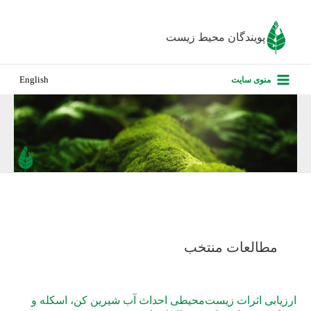
رش
ه
پویندگان محیط زیست
حتوا
صفحه نخس
منوی سایت
English
درباره ما
پروژه‌های ا
ارزیابی کارف
تماس با ما
مطالعات منتخب
ارزیابی اثرات زیست‌محیطی احداث آب شیرین کن، اسکله و