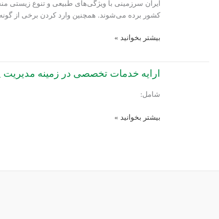
ایران سرزمینی با ویژگی‌های طبیعی و تنوع زیستی منحص
پساب
کشور برده می‌شوند. همچنین وارد کردن برخی از گون
صنایع
کشور
تدوین
بیشتر بخوانید »
دستورالعمل
ضوابط
ارایه خدمات تخصصی در زمینه مدیریت پ
ورود
و
شامل:
خروج
نمونه‌های
ارایه
بیشتر بخوانید »
زیستی
خدمات
به/
تخصصی
از
در
کشور
زمینه
مدیریت
پسماند
و
تکمیل