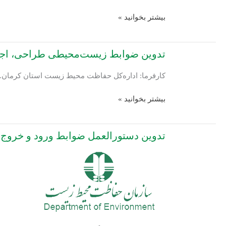
حد
تدوین
بیشتر بخوانید »
تبدیل
دستورالعمل
پسماندهای
زیست‌محیطی
ویژه
تدوین ضوابط زیست‌محیطی طراحی، اجرا 
فرآیند
و
حفاری
عادی
کارفرما: اداره‌کل حفاظت محیط زیست استان کرمان.
تونل‌های
به
شهری
یکدیگر
تدوین
بیشتر بخوانید »
در
ضوابط
مقیاس
زیست‌محیطی
ملی
تدوین دستورالعمل ضوابط ورود و خروج ن
طراحی،
اجرا
و
نحوه
بهره‌برداری
از
سیستم‌های
لحظه‌ای