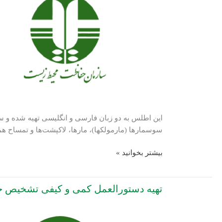
نمودن
آلودگی
خاک
این اطلس به دو زبان فارسی و انگلیسی تهیه شده و س
سوسمارها (مارمولک‏ها)، مارها، لاک‏پشت‏‌ها و تمساح 
تهیه
بیشتر بخوانید »
اطلس
خزندگان
تهیه دستورالعمل کمی و کیفی تشخیص حد
ایران
انجام
مطالعات