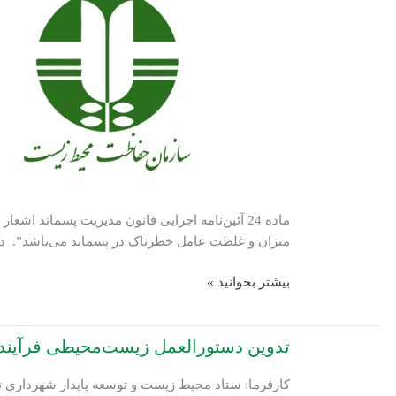
مربوط
به
خزندگان
کشور
ماده 24 آئین‌نامه اجرایی قانون مدیریت پسمان
میزان و غلظت عامل خطرناک در پسماند می‌باشد”. در
تهیه
بیشتر بخوانید »
دستورالعمل
کمی
تدوین دستورالعمل زیست‌محیطی فرآیند
و
کیفی
کارفرما: ستاد محیط زیست و توسعه پایدار شهرداری ت
تشخیص