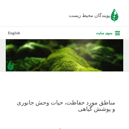
رش
ه
پویندگان محیط زیست
حتوا
صفحه نخس
منوی سایت
English
درباره ما
پروژه‌های ا
ارزیابی کارف
تماس با ما
مناطق مورد حفاظت، حیات وحش جانوری
و پوشش گیاهی