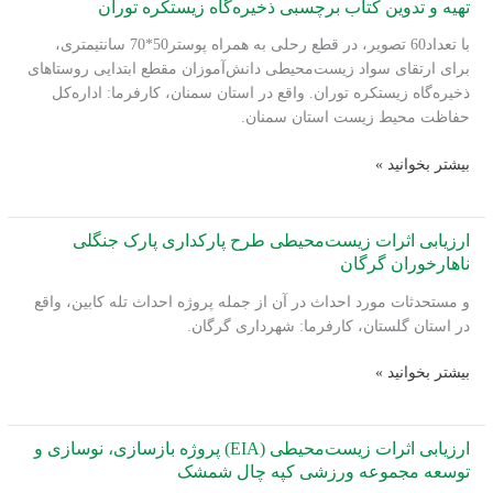
تهیه و تدوین کتاب برچسبی ذخیره‌گاه زیستکره توران
با تعداد60 تصویر، در قطع رحلی به همراه پوستر50*70 سانتیمتری،
برای ارتقای سواد زیست‌محیطی دانش‌آموزان مقطع ابتدایی روستاهای
ذخیره‌گاه زیستکره توران. واقع در استان سمنان، کارفرما: اداره‌کل
حفاظت محیط زیست استان سمنان.
تهیه
بیشتر بخوانید »
و
تدوین
کتاب
ارزیابی اثرات زیست‌محیطی طرح پارکداری پارک جنگلی
برچسبی
ناهارخوران گرگان
ذخیره‌گاه
و مستحدثات مورد احداث در آن از جمله پروژه احداث تله کابین، واقع
زیستکره
در استان گلستان، کارفرما: شهرداری گرگان.
توران
ارزیابی
بیشتر بخوانید »
اثرات
زیست‌محیطی
طرح
ارزیابی اثرات زیست‌محیطی (EIA) پروژه بازسازی، نوسازی و
پارکداری
توسعه مجموعه ورزشی کپه چال شمشک
پارک