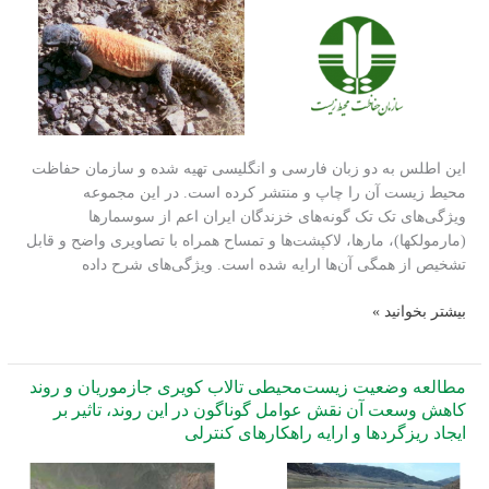
مدیریت
سازمان
حفاظت
محیط
زیست
این اطلس به دو زبان فارسی و انگلیسی تهیه شده و سازمان حفاظت
محیط زیست آن را چاپ و منتشر کرده است. در این مجموعه
ویژگی‌های تک تک گونه‏‌های خزندگان ایران اعم از سوسمارها
(مارمولک‏ها)، مارها، لاک‏پشت‏‌ها و تمساح همراه با تصاویری واضح و قابل
تشخیص از همگی آن‌ها ارایه شده است. ویژگی‌های شرح داده
تهیه
بیشتر بخوانید »
اطلس
خزندگان
ایران
مطالعه وضعیت زیست‌محیطی تالاب کویری جازموریان و روند
انجام
کاهش وسعت آن نقش عوامل گوناگون در این روند، تاثیر بر
ایجاد ریزگردها و ارایه راهکارهای کنترلی
مطالعات
مربوط
به