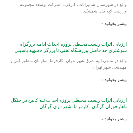
واقع در شهرستان شمیرانات، کارفرما: شرکت توسعه مجموعه
جنگلی
ورزشی کپه چال شمشک.
ناهارخوران
گرگان
ارزیابی
بیشتر بخوانید »
اثرات
زیست‌محیطی
(EIA)
ارزیابی اثرات زیست‌محیطی پروژه احداث ادامه بزرگراه
پروژه
شوشتری حد فاصل ورزشگاه تختی تا بزرگراه شهید یاسینی
بازسازی،
واقع در منتهی الیه شرق شهر تهران، کارفرما: سازمان مشاور فنی و
نوسازی
مهندسی شهر تهران.
و
توسعه
ارزیابی
بیشتر بخوانید »
مجموعه
اثرات
ورزشی
زیست‌محیطی
کپه
پروژه
ارزیابی اثرات زیست محیطی پروژه احداث تله کابین در جنگل
چال
احداث
ناهارخوران گرگان، کارفرما: شهرداری گرگان.
شمشک
ادامه
ارزیابی
بزرگراه
بیشتر بخوانید »
اثرات
شوشتری
زیست
حد