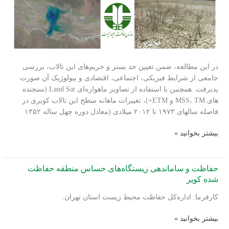
خزندگان
کشور
در این مطالعه، ضمن تعیین حد بستر و حریم‌های این تالاب، بررسی
جامعی از شرایط فیزیکی، اجتماعی، اقتصادی و بیولوژیک آن صورت
پذیرفت. همچنین با استفاده از تصاویر ماهواره‌ای Land Sat (سنجنده
های MSS، TM و ETM+)، تغییرات ماهانه سطح این تالاب کویری در
فاصله سالهای ۱۹۷۳ تا ۲۰۱۲ میلادی (معادل دوره چهل ساله ۱۳۵۲
مطالعه
بیشتر بخوانید »
وضعیت
زیست‌محیطی
تالاب
حفاظت و ساماندهی زیستگاه‌های حساس منطقه حفاظت
کویری
شده کویر
جازموریان
کارفرما: اداره‌کل حفاظت محیط زیست استان تهران.
و
روند
حفاظت
بیشتر بخوانید »
کاهش