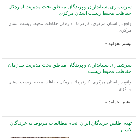
محیطی
فاصل
سرشماری پستانداران و پرندگان مناطق تحت مدیریت اداره‌کل
پروژه
ورزشگاه
حفاظت محیط زیست استان مرکزی
احداث
تختی
واقع در استان مرکزی، کارفرما: اداره‌کل حفاظت محیط زیست استان
تله
تا
مرکزی.
کابین
بزرگراه
در
شهید
سرشماری
بیشتر بخوانید »
جنگل
یاسینی
پستانداران
ناهارخوران
و
گرگان،
پرندگان
سرشماری پستانداران و پرندگان مناطق تحت مدیریت سازمان
کارفرما:
مناطق
حفاظت محیط زیست
شهرداری
تحت
گرگان.
واقع در استان مرکزی، کارفرما: اداره‌کل حفاظت محیط زیست استان
مدیریت
مرکزی.
اداره‌کل
حفاظت
سرشماری
بیشتر بخوانید »
محیط
پستانداران
زیست
و
استان
پرندگان
تهیه اطلس خزندگان ایران انجام مطالعات مربوط به خزندگان
مرکزی
مناطق
کشور
تحت