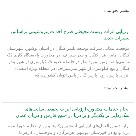
برای
انجام
بیشتر بخوانید »
استقرار
مطالعات
آب‌شیرین‌کن‌ها
زیست‌محیطی
در
پروژه
ارزیابی اثرات زیست‌محیطی طرح احداث پتروشیمی براساس
سواحل
احداث
تغییرات جدید
خلیج
آب‌شیرین‌کن
فارس
موقعیت مکانی شرکت توسعه پلیمر کنگان در استان بوشهر، شهرستان
چارک
و
کنگان، مابین بندر کنگان و بندر سیراف، در مجاورت پالایشگاه گازی 22-
دریای
24 می‌باشد. زمین مورد نظر در فاصله حدود 25 کیلومتری از شهر بندر
عمان
کنگان و پنج کیلومتری از شهر بندرسیراف، در منطقه ویژه اقتصادی
انرژی پارس، زون پارس 2، در پایین اتوبان کشوری، که
ارزیابی
بیشتر بخوانید »
اثرات
زیست‌محیطی
طرح
انجام خدمات مشاوره ارزیابی اثرات تجمعی سایت‌های
احداث
نمک‌زدایی بر یکدیگر و بر دریا در خلیج فارس و دریای عمان
پتروشیمی
ارایه دستورالعمل‌های ارزیابی آب‌شیرین‌کن‌ها و روش تخلیه شورابه به
براساس
دریا. واقع در خوزستان، بوشهر، هرمزگان، و بلوچستان، کارفرما:
تغییرات