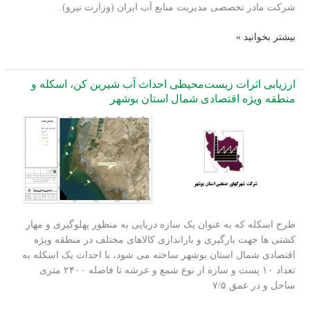
شرکت مادر تخصصی مدیریت منابع آب ایران (وزارت نیرو).
جدید
انجام
بیشتر بخوانید »
خدمات
مشاوره
ارزیابی
ارزیابی اثرات زیست‌محیطی احداث آب شیرین کن، اسکله و
اثرات
منطقه ویژه اقتصادی شمال استان بوشهر
تجمعی
سایت‌های
نمک‌زدایی
بر
یکدیگر
و
بر
دریا
طرح اسکله که به عنوان یک سازه‌ دریایی به منظور پهلوگیری و مهار
در
کشتی ها جهت بارگیری و باراندازی کالاهای مختلف در منطقه ویژه
خلیج
اقتصادی شمال استان بوشهر ساخته می شود، با احداث یک اسکله به
فارس
تعداد ۱۰ پست و سازه از نوع شمع و عرشه تا فاصله ۲۴۰۰ متری
و
ساحل و در عمق ۷/۵
دریای