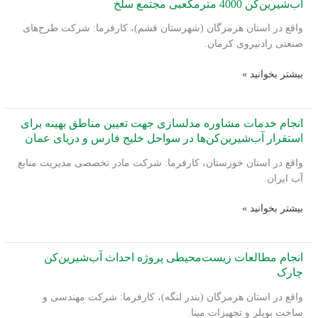
آب‌شیرین‌کن 4000 مترمکعبی مجتمع سلخ
واقع در استان هرمزگان (شهرستان قشم)، کارفرما: شرکت طرح‌های
صنعتی رادنیروی کرمان.
انجام
بیشتر بخوانید »
مطالعات
زیست‌محیطی
پروژه
انجام خدمات مشاوره مدلسازی جهت تعیین مناطق بهینه برای
احداث
استقرار آب‌شیرین‌کن‌ها در سواحل خلیج فارس و دریای عمان
و
واقع در استان خوزستان، کارفرما: شرکت مادر تخصصی مدیریت منابع
بهره‌برداری
آب ایران.
آب‌شیرین‌کن
4000
انجام
بیشتر بخوانید »
مترمکعبی
خدمات
مجتمع
مشاوره
سلخ
مدلسازی
انجام مطالعات زیست‌محیطی پروژه احداث آب‌شیرین‌کن
جهت
چارک
تعیین
واقع در استان هرمزگان (بندر لنگه)، کارفرما: شرکت مهندسی و
مناطق
ساخت بویلر و تجهیزات مپنا.
بهینه