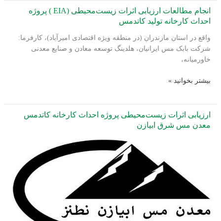
اثرات
انجام مطالعات ارزیابی اثرات زیست‌محیطی (EIA ) پروژه
زیست‌محیطی
احداث کارخانه تولید کاتدمس
پروژه
واقع در استان مازندران (در منطقه ویژه اقتصادی امیرآباد)، کارفرما:
احداث
شرکت بابک مس ایرانیان، هلدینگ توسعه معادن و صنایع معدنی
پتروشیمی
خاورمیانه،
مهتاب
پارسیان
انجام
بیشتر بخوانید »
مطالعات
ارزیابی
اثرات
ارزیابی اثرات زیست‌محیطی پروژه احداث کارخانه کاتدمس
زیست‌محیطی
معدن مس شرق ابیازن
(EIA
)
پروژه
احداث
کارخانه
تولید
کاتدمس