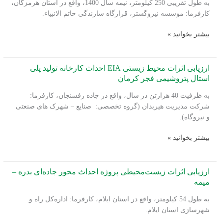
به طول تقریبی 250 کیلومتر، نیمه سال 1400، واقع در استان هرمزگان،
پروژه
کارفرما: موسسه نیروگستر، قرارگاه سازندگی خاتم الانبیاء.
احداث
خط
انجام
بیشتر بخوانید »
لوله
خدمات
26
نظارت،
اینچ
بازرسی
ارزیابی اثرات محیط زیستی EIA احداث کارخانه تولید پلی
انتقال
و
استال پتروشیمی فجر کرمان
نفت
پایش
مهرآران
به ظرفیت 40 هزارتن در سال، واقع در جاده رفسنجان، کارفرما:
زیست‌محیطی
تا
شرکت مدیریت هیربدان (گروه تخصصی: صنایع – شهرک های صنعتی
پروژه
رفسنجان
و نیروگاه).
احداث
خط
ارزیابی
بیشتر بخوانید »
لوله
اثرات
26
محیط
اینچ
زیستی
ارزیابی اثرات زیست‌محیطی پروژه احداث محور جاده‌ای بدره –
بندرعباس
EIA
میمه
–
احداث
مهرآران
به طول 54 کیلومتر، واقع در استان ایلام، کارفرما: اداره‌کل راه و
کارخانه
شهرسازی استان ایلام.
تولید