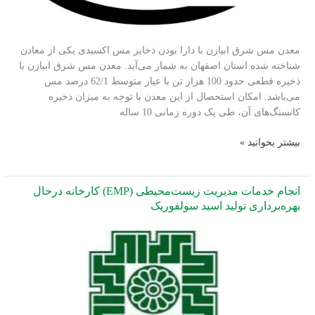
معدن مس شرق ابیازن با دارا بودن ذخایر مس اکسیدی یکی از معادن
شناخته شده استان اصفهان به شمار می‌آید. معدن مس شرق ابیازن با
ذخیره قطعی حدود 100 هزار تن با عیار متوسط 62/1 درصد مس
می‌باشد. امکان استحصال از این معدن با توجه به میزان ذخیره
کانسنگ‌های آن، طی یک دوره زمانی 10 ساله
ارزیابی
بیشتر بخوانید »
اثرات
زیست‌محیطی
پروژه
انجام خدمات مدیریت زیست‌محیطی (EMP) کارخانه درحال
احداث
بهره‌برداری تولید اسید سولفوریک
کارخانه
کاتدمس
معدن
مس
شرق
ابیازن