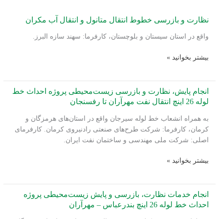
نظارت و بازرسی خطوط انتقال متانول و انتقال آب مکران
واقع در استان سیستان و بلوچستان، کارفرما: سهند سازه البرز.
نظارت
بیشتر بخوانید »
و
بازرسی
خطوط
انجام پایش، نظارت و بازرسی زیست‌محیطی پروژه احداث خط
انتقال
لوله 26 اینچ انتقال نفت مهرآران تا رفسنجان
متانول
به همراه انشعاب خط لوله سیرجان واقع در استان‌های هرمزگان و
و
کرمان، کارفرما: شرکت طرح‌های صنعتی رادنیروی کرمان. کارفرمای
انتقال
اصلی: شرکت ملی مهندسی و ساختمان نفت ایران.
آب
مکران
انجام
بیشتر بخوانید »
پایش،
نظارت
و
انجام خدمات نظارت، بازرسی و پایش زیست‌محیطی پروژه
بازرسی
احداث خط لوله 26 اینچ بندرعباس – مهرآران
زیست‌محیطی