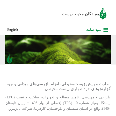
رش
ه
پویندگان محیط زیست
حتوا
صفحه نخس
منوی سایت
English
درباره ما
پروژه‌های ا
ارزیابی کارف
تماس با ما
نظارت و پایش زیست‌محیطی، انجام بازرسی‌های میدانی و تهیه
گزارش‌های خوداظهاری زیست محیطی
طراحی و مهندسی، تامین مصالح و تجهیزات، ساخت و نصب (EPC)
ایستگاه پمپاژ شماره 10 (TPA) (فصلی از بهار 1403 تا پایان تابستان
1404). واقع در استان سیستان و بلوچستان، کارفرما: شرکت بانژپترو.