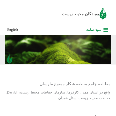
رش
ه
پویندگان محیط زیست
حتوا
صفحه نخس
منوی سایت
English
درباره ما
پروژه‌های ا
ارزیابی کارف
تماس با ما
مطالعه‏ جامع منطقه ‏شكار‏ ممنوع ملوسان
واقع در استان همدا، کارفرما: سازمان حفاظت محیط زیست، اداره‌کل
حفاظت ‏محیط‏ زیست استان همدان.