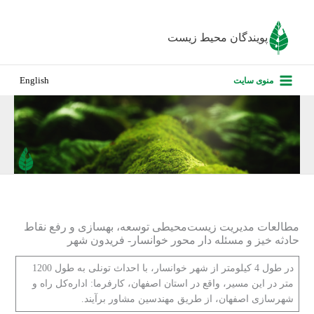
رش
ه
پویندگان محیط زیست
حتوا
صفحه نخس
منوی سایت
English
درباره ما
پروژه‌های ا
ارزیابی کارف
تماس با ما
مطالعات مدیریت زیست‌محیطی توسعه، بهسازی و رفع نقاط
حادثه خیز و مسئله دار محور خوانسار- فریدون شهر
در طول 4 کیلومتر از شهر خوانسار، با احداث تونلی به طول 1200
متر در این مسیر، واقع در استان اصفهان، کارفرما: اداره‌کل راه و
شهرسازی اصفهان، از طریق مهندسین مشاور برآیند.