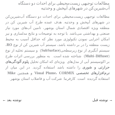
مطالعات توجیهی زیست‌محیطی برای احداث دو دستگاه
آب‌شیرین‌کن در شهرهای آبپخش و وحدتیه
مطالعات توجیهی زیست‌محیطی برای احداث دو دستگاه آب‌شیرین‌کن
در شهرهای آبپخش و وحدتیه. هدف عمده طرح آب شیرین کن در
منطقه ویژه اقتصادی شمال استان بوشهر، تامین آب‌های مورد نیاز
صنعتی و بهداشتی می‌باشد. با توجه به توضیحات و نتایج مدلسازی و نیز
امکان اجرایی نمودن تکنولوژی مورد نظر که حداقل آسیب به محیط
زیست منطقه را در بر داشته باشد، سیستم آب شیرین کن از نوع
RO
،
سیستم آبگیری از نوع زیرسطحی(
SubSurface
) و سیستم تخلیه از نوع
(
Diffuser
–
Multi
) شناخته شده است. به منظور بررسی اثرات طرح
بر اکوسیستم آبی از مدل‌های ویژه‌ای که امکان تحلیل
پلوم آلودگی‌های
حرارتی و شوری
را داشته باشد استفاده گردید. در این میان از
نرم‌افزارهای تخصصی Visual Plume، CORMIX
و همچنین
Mike
استفاده گردیده است. کارفرما: شرکت آب و فاضلاب استان بوشهر.
→
نوشته قبل
نوشته بعد
←