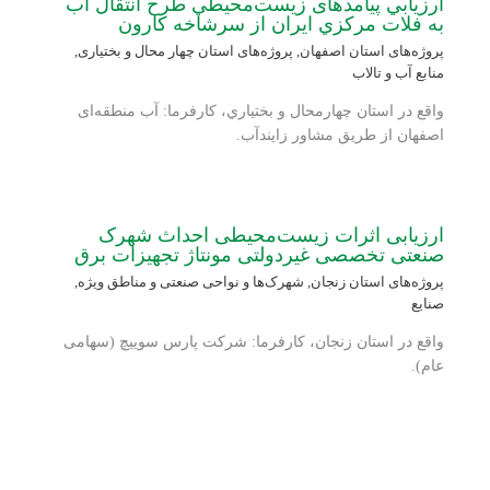
ارزيابي پی‏آمدهای زيست‏‌محيطي طرح انتقال آب
به فلات مركزي ايران از سرشاخه كارون
پروژه‌های استان اصفهان
,
پروژه‌های استان چهار محال و بختیاری
,
منابع آب و تالاب
واقع در استان چهارمحال و بختياري، کارفرما: آب منطقه‌ای
اصفهان از طریق مشاور زایندآب.
ارزیابی اثرات زیست‌محیطی احداث شهرک
صنعتی تخصصی غیردولتی مونتاژ تجهیزات برق
پروژه‌های استان زنجان
,
شهرک‌ها و نواحی صنعتی و مناطق ویژه
,
صنایع
واقع در استان زنجان، کارفرما: شرکت پارس سوییچ (سهامی
عام).