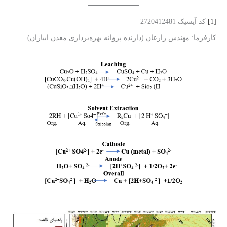
[1]
کد آیسیک 2720412481
کارفرما: مهندس زارعان (دارنده پروانه بهره‌برداری معدن ابیازان).