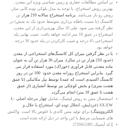
بر اساس مطالعات حفاری و زمین شناسی ویژه این معدن،
بهترین روش استخراج، با توجه به مدل بلوکی توده کانی ساز،
روش رو باز می‌باشد.
برنامه استخراج سالانه 210 هزار
تن
کانسنگ (با نسبت باطله برداری متوسط حدود یک به شش) در
نظر گرفته می شود. طی 10 سال بهره‌برداری از این معدن،
استخراج در عمق 18 متر ادامه خواهد یافت. شیب نهایی پله
استخراجی 45 درجه و شیب کارکردن در پله حدود 30 درجه
خواهد بود.
با در نظر گرفتن میزان کل کانسنگ‌های استخراجی از معدن
(حدود 210 هزار تن در سال)، میزان 30 هزار تن آن به عنوان
ماده معدنی قابل فرآوری (خوراک) مورد استفاده قرار می
گیرد. بنابراین استخراج روزانه معدن حدود 100 تن در روز
کانسنگ اکسیدی است که عمدتا توسط بیل مکانیکی (تا عمق
هشت متری) و بخش کوچکی نیز توسط آتشباری (از عمق
هشت تا عمق 18 متر) انجام می‌گردد.
استحصال مس به روش لیچینگ، شامل
چهار
مرحله
اصلی
L-
SX-EW
(خردایش، انحلال
توده اي، استخراج
با
حلال
و
الکترووینینگ)
براي تولید مس کاتدي با خلوص بالا است. واکنش
های شیمیایی مرتبط با این واحد در ذیل ارائه شده است.
]
کد آیسیک 2720412481