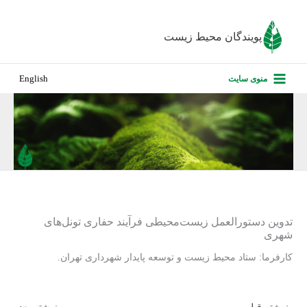
رش
ه
پویندگان محیط زیست
حتوا
صفحه نخس
منوی سایت
English
درباره ما
پروژه‌های ا
ارزیابی کارف
تماس با ما
تدوین دستورالعمل زیست‌محیطی فرآیند حفاری تونل‌های
شهری
کارفرما: ستاد محیط زیست و توسعه پایدار شهرداری تهران.