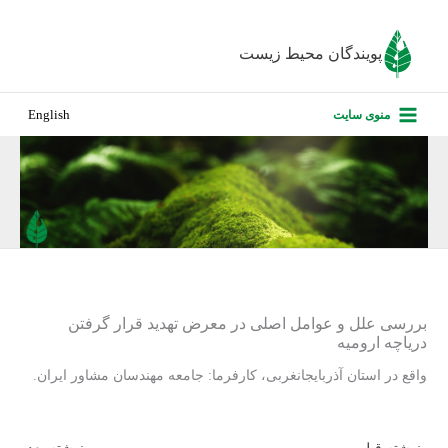
رش
ه
پویندگان محیط زیست
حتوا
صفحه نخس
منوی سایت
English
درباره ما
پروژه‌های ا
ارزیابی کارف
تماس با ما
بررسی علل و عوامل‏ اصلی در معرض تهدید ‏قرار گرفتن
دریاچه‏ ارومیه
واقع در استان آذربایجانغربی، کارفرما: جامعه مهندسان مشاور ایران.