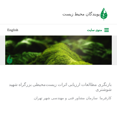
رش
ه
پویندگان محیط زیست
حتوا
صفحه نخس
منوی سایت
English
درباره ما
پروژه‌های ا
ارزیابی کارف
تماس با ما
بازنگری مطالعات ارزیابی اثرات زیست‌محیطی بزرگراه شهید
شوشتری
کارفرما: سازمان مشاور فنی و مهندسی شهر تهران.