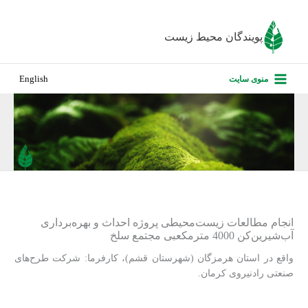
رش
ه
پویندگان محیط زیست
حتوا
صفحه نخس
منوی سایت
English
درباره ما
پروژه‌های ا
ارزیابی کارف
تماس با ما
انجام مطالعات زیست‌محیطی پروژه احداث و بهره‌برداری
آب‌شیرین‌کن 4000 مترمکعبی مجتمع سلخ
واقع در استان هرمزگان (شهرستان قشم)، کارفرما: شرکت طرح‌های
صنعتی رادنیروی کرمان.