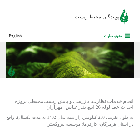
رش
ه
پویندگان محیط زیست
حتوا
صفحه نخس
منوی سایت
English
درباره ما
پروژه‌های ا
ارزیابی کارف
تماس با ما
انجام خدمات نظارت، بازرسی و پایش زیست‌محیطی پروژه
احداث خط لوله 26 اینچ بندرعباس- مهرآران
به طول تقریبی 250 کیلومتر. (از نیمه سال 1402 به مدت یکسال)، واقع
در استان هرمزگان، کارفرما: موسسه نیروگستر.