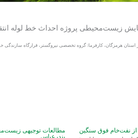
حیطی پروژه احداث خط لوله انتقال 26 اینچ بندرعباس مهرآ
 از نفت‌خام فوق سنگین
مطالعات توجیهی زیست‌مح
بندرعباس