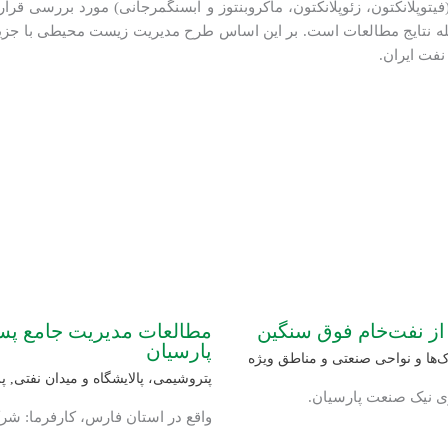
فيتوپلانكتون، زئوپلانكتون، ماکروبنتوز و آبسنگ­مرجانی) مورد بررسی ق
ه نتایج مطالعات است. بر این اساس طرح مدیریت زیست محیطی با جزی
فت ایران.
 از نفت‌خام فوق سنگین
مطالعات مدیریت جامع پسما
پارسیان
ها و نواحی صنعتی و مناطق ویژه
پتروشیمی، پالایشگاه و میدان نفتی
,
پ
ری نیک صنعت پارسیان.
واقع در استان فارس، کارفرما: شرک