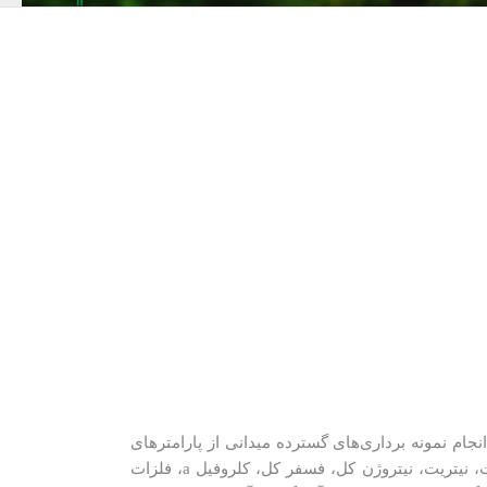
 نمونه­ برداری­‌های گسترده میدانی از پارامترهای
فیزیکی-شیمیائی (متغيرهاي دما، اكسيژن محلول، شوري، هدايت الكتريكي، pH، كدورت، كل مواد جامد معلق، آمونياك، نيترات، نيتريت، نيتروژن كل، فسفر كل، كلروفيل a، فلزات