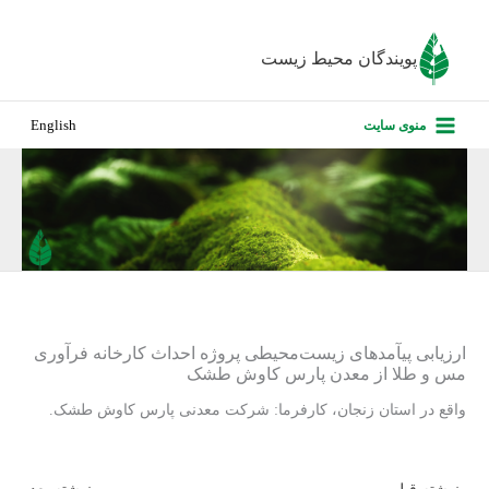
رش
ه
پویندگان محیط زیست
حتوا
صفحه نخس
منوی سایت
English
درباره ما
پروژه‌های ا
ارزیابی کارف
تماس با ما
ارزیابی پیآمدهای زیست‌محیطی پروژه احداث کارخانه فرآوری
مس و طلا از معدن پارس کاوش طشک
واقع در استان زنجان، کارفرما: شرکت معدنی پارس کاوش طشک.