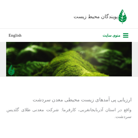
رش
ه
پویندگان محیط زیست
حتوا
صفحه نخس
منوی سایت
English
درباره ما
پروژه‌های ا
ارزیابی کارف
تماس با ما
ارزیابی پی آمدهای زیست محیطی معدن سردشت
واقع در استان آذربایجانغربی، کارفرما: شرکت معدنی طلای گلدیس
سردشت.