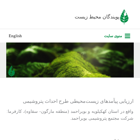
رش
ه
پویندگان محیط زیست
حتوا
صفحه نخس
منوی سایت
English
درباره ما
پروژه‌های ا
ارزیابی کارف
تماس با ما
ارزیابی پیآمدهای زیست‌محیطی طرح احداث پتروشیمی
واقع در استان کهکیلویه و بویراحمد (منطقه مارگون- سقاوه)، کارفرما:
شرکت مجتمع پتروشیمی بویراحمد.