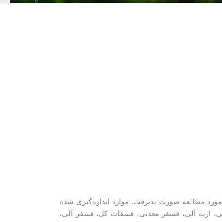
هار ایستگاه در اعماق ۵، ۱۰ و ۲۰ متری بخش دریایی منطقه مورد مطالعه صورت پذیرفت. موارد اندازه‏‌گیری شده
یتریت، نیترات، نیتروژن کل، ازت معدنی، ازت آلی، فسفر معدنی، فسفات کل، فسفر آلی،