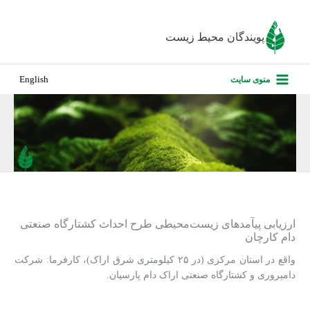
رش
ه
پویندگان محیط زیست
حتوا
صفحه نخس
منوی سایت
English
درباره ما
پروژه‌های ا
ارزیابی کارف
تماس با ما
ارزیابی پی‏آمدهای زیست‌محیطی طرح احداث کشتارگاه صنعتی
دام کارچان
واقع در استان مرکزی (در ۲۵ کیلومتری شرق اراک)، کارفرما: شرکت
دامپروری و کشتارگاه صنعتی اراک دام پارسیان.