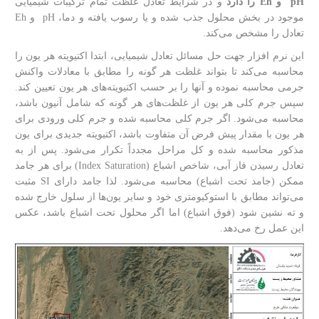
pH
و
Eh
را دارد
و در شرایط تعادل غلظت تمام ترکیبات شیمیایی
موجود در بخش محلول جذب شده و یا رسوب یافته و دما، pH و Eh
تعادل را مشخص می‌کند.
این نرم افزار جهت حل مسائل تعادل شیمیایی، ابتدا اکتیویته هر یون را
محاسبه می‌کند تا بتواند غلظت هر گونه را مطابق با معادلات واکنش
جرمی محاسبه نموده و آنها را بر حسب اکتیویته‌های هر یون تعیین کند.
سپس جرم کلی هر یون از غلظت‌های هر گونه که شامل آنیون باشد،
محاسبه می‌شود. اگر جرم کلی محاسبه شده و جرم کلی ورودی برای
هر یون با مقدار پیش فرض آن متفاوت باشد، اکتیویته جدیدی برای یون
مذکور محاسبه شده و کل مراحل مجدداً تکرار می‌شود. پس از به
تعادل رسیدن فاز آبی، شاخص اشباع (Index Saturation) برای هر جامد
ممکن (جامد تحت اشباع) محاسبه می‌شود. لذا جامد دارای SI مثبت
می‌تواند مطابق با استوکیومتری خود و سایر یون‌ها از سلول خارج شده
و ته نشین شود (فوق اشباع) اما اگر محلول تحت اشباع باشد، عکس
این عمل رخ می‌دهد.