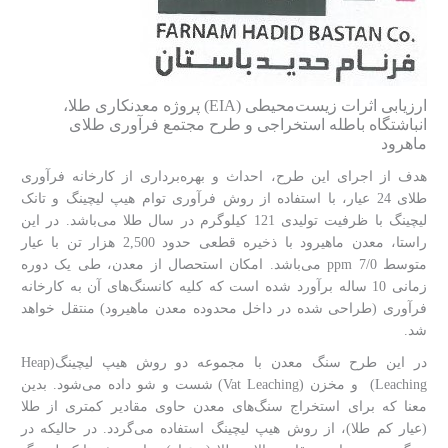
ارزیابی اثرات زیست‌محیطی (EIA) پروژه معدنکاری طلا،
انباشتگاه باطله استخراجی و طرح مجتمع فرآوری طلای
ماهرود
هدف از اجرای این طرح، احداث و بهره‌برداری از کارخانه فرآوری
طلای 24 عیار، با استفاده از روش فرآوری توام هیپ لیچینگ و تانک
لیچینگ با ظرفیت تولیدی 121 کیلوگرم در سال طلا می‌باشد. در این
راستا، معدن ماهیرود با ذخیره قطعی حدود 2,500 هزار تن با عیار
متوسط 7/0 ppm می‌باشد. امکان استحصال از معدن، طی یک دوره
زمانی 10 ساله برآورد شده است که کلیه کانسنگ‌های آن به کارخانه
فرآوری (طراحی شده در داخل محدوده معدن ماهیرود) منتقل خواهد
شد.
در این طرح سنگ معدن با مجموعه دو روش هیپ لیچینگ(Heap
Leaching) و مخزن (Vat Leaching) شست ‌و ‌شو داده می‌شود. بدین
معنا که برای استخراج سنگ‌های معدن حاوی مقادیر کمتری از طلا
(عیار کم طلا)، از روش هیپ لیچینگ استفاده می‌گردد. در حالیکه در