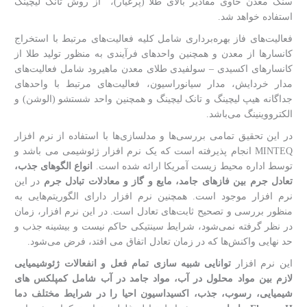
سنگ معدن حاوی مقادیر بالای طلا (پرعیار)، از روش تانک لیچینگ
استفاده خواهد شد.
فعالیت‌های فاز بهره‌برداری شامل کلیه فعالیت‌های مرتبط با استخراج
کانسارها از معدن و همچنین واحدهای فرآیندی به منظور تولید طلا از
کانسارهای اکسیدی – سولفیدی طلای معدن ماهیرود شامل فعالیت‌های
مدار خردایش، مدار سیانوراسیون، فعالیت‌های مرتبط با واحدهای
جداگانه هیپ لیچینگ و تانک لیچینگ و همچنین واحد شستشو (الوشن) و
الکترووینینگ می‌باشد.
در این تحقیق تمامی بررسی‌ها و مدلسازی‌ها با استفاده از نرم افزار
MINTEQ انجام پذیرفته است که یک نرم افزار ژئوشیمی می باشد و
توسط اداره محیط زیست آمریکا ارائه شده است.
انواع الگوهای جذب،
تعادل جرم بین فازهای جامد، مایع و گاز و معادلات تبادل جرم
در این
نرم افزار موجود است. همچنین نرم افزار دارای الگوریتم‌هایی به
منظور بررسی و تصحیح ثابت‌های تعادل است. در این نرم افزار، زمان
در نظر گرفته نمی‌شود، شرایط سینتیکی حاکم نیست و بیشینه جذب و
حد نهایی واکنش‌ها که در زمان تعادل اتفاق می افتد، فرض می‌شود.
این نرم افزار
توانایی شبیه سازی تمام فعل و انفعالات ژئوشیمیایی
لازم بین مواد محلول در آب، مواد جامد در آب شامل کمپلکس های
شیمیایی، رسوب، جذب، اکسیداسیون احیا را در شرایط مختلف دما