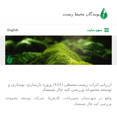
رش
ه
پویندگان محیط زیست
حتوا
صفحه نخس
منوی سایت
English
درباره ما
پروژه‌های ا
ارزیابی کارف
تماس با ما
ارزیابی اثرات زیست‌محیطی (EIA) پروژه بازسازی، نوسازی و
توسعه مجموعه ورزشی کپه چال شمشک
واقع در شهرستان شمیرانات، کارفرما: شرکت توسعه مجموعه
ورزشی کپه چال شمشک.