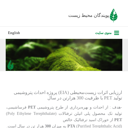
رش
ه
پویندگان محیط زیست
حتوا
صفحه نخس
منوی سایت
English
درباره ما
پروژه‌های ا
ارزیابی کارف
تماس با ما
ارزیابی اثرات زیست‌محیطی (EIA) پروژه احداث پتروشیمی
تولید PET با ظرفیت 300 هزارتن در سال
-هدف : از احداث و بهره‌‌برداری از طرح پتروشیمی
PET
فرساشیمی،
تولید تک محصول پلی‌ اتیلن ترفتالات (Poly Ethylene Terephthalate)
PET
از خوراک اسید ترفتالیک خالص
(Purified Terephthalic Acid)
PTA
به میزان
300
هزار تن در سال است.