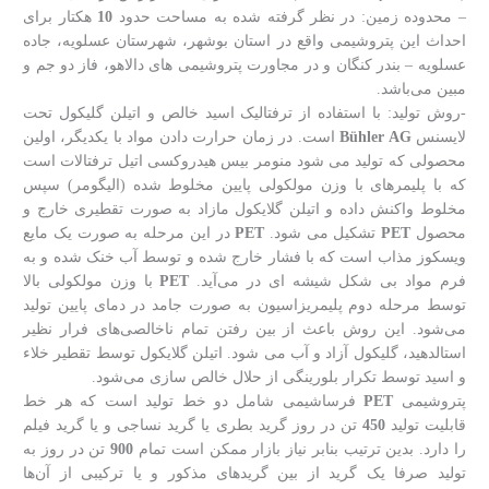
– محدوده زمین: در نظر گرفته شده به مساحت حدود
10
هکتار برای
احداث این پتروشیمی واقع در استان بوشهر، شهرستان عسلویه، جاده
عسلویه – بندر کنگان و در مجاورت پتروشیمی های دالاهو، فاز دو جم و
مبین می‌باشد.
-روش تولید: با استفاده از ترفتالیک اسید خالص و اتیلن گلیکول تحت
لایسنس
Bühler AG
است. در زمان حرارت دادن مواد با یکدیگر، اولین
محصولی که تولید می شود منومر بیس هیدروکسی اتیل ترفتالات است
که با پلیمرهای با وزن مولکولی پایین مخلوط شده (الیگومر) سپس
مخلوط واکنش داده و اتیلن گلایکول مازاد به صورت تقطیری خارج و
محصول
PET
تشکیل می شود.
PET
در این مرحله به صورت یک مایع
ویسکوز مذاب است که با فشار خارج شده و توسط آب خنک شده و به
فرم مواد بی شکل شیشه ای در می‌آید.
PET
با وزن مولکولی بالا
توسط مرحله دوم پلیمریزاسیون به صورت جامد در دمای پایین تولید
می‌شود. این روش باعث از بین رفتن تمام ناخالصی‌های فرار نظیر
استالدهید، گلیکول آزاد و آب می شود. اتیلن گلایکول توسط تقطیر خلاء
و اسید توسط تکرار بلورینگی از حلال خالص سازی می‌شود.
پتروشیمی
PET
فرساشیمی شامل دو خط تولید است که هر خط
قابلیت تولید
450
تن در روز گرید بطری یا گرید نساجی و یا گرید فیلم
را دارد. بدین ترتیب بنابر نیاز بازار ممکن است تمام
900
تن در روز به
تولید صرفا یک گرید از بین گریدهای مذکور و یا ترکیبی از آن‌ها