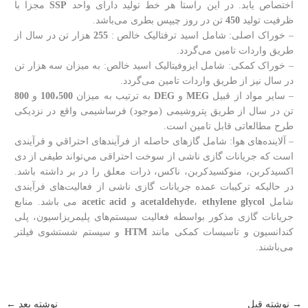
اختصاص یابد. در این راستا هر خط تولید دارای واحد
SSP
مجزا با
ظرفیت تولید
450
تن در روز چیپس بطری می‌باشد.
– خوراک اصلی: شامل اسید ترفتالیک خالص :
255
هزار تن در سال از
طریق واردات تامین می‌گردد.
– خوراک کمکی: شامل ایزوفیتالیک اسید خالص: به میزان سه هزار تن
در سال نیز از طریق واردات تامین می‌گردد.
– سایر مواد از قبیل
MEG
و
DEG
به ترتیب به میزان
100،500
و
800
تن در سال از طریق پتروشیمی (موجود) فرساشیمی واقع در نزدیکی
طرح مطالعاتی قابل تامین است.
– آلاینده‌های هوا: شامل گازهای حاصله از فرآیندهای احتراقي و فرآیندی
است که جریانات گازی ناشی از سوخت احتراقی مي‌تواند طيفی از دی
اکسيدکربن، منوکسيدکربن، ناکس، ذرات معلق را در بر داشته باشد.
در حالیکه ترکیبات عمده جریانات گازی ناشی از فعالیت‌های فرآیندی
شامل
ethylene glycol
،
acetaldehyde
و
acetic acid
می باشد. منابع
جریانات گازی مذکور بواسطه فعالیت سیستم‌های پلیمریزاسیون، پلی
کندانسیون و تاسیسات کمکی مانند
HTM
و سیستم شستشوی فیلتر
می‌باشند.
→
نوشته قبل
نوشته بعد
←