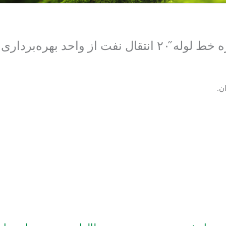
ارزیابی اثرات زیست‌محیطی پروژه خط لوله ̋۲۰ انتقال نف
ن.