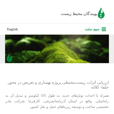
رش
ه
پویندگان محیط زیست
حتوا
صفحه نخس
منوی سایت
English
درباره ما
پروژه‌های ا
ارزیابی کارف
تماس با ما
ارزیابی اثرات زیست‌محیطی پروژه بهسازی و تعریض در محور
جلفا- کلاله
همراه با احداث تونل‌های جدید، به طول 105 کیلومتر و تبدیل آن به
راه‌اصلی. واقع در استان آذربایجانشرقی، کارفرما: شرکت مادر
تخصصی ساخت و توسعه زیربناهای حمل و نقل کشور.