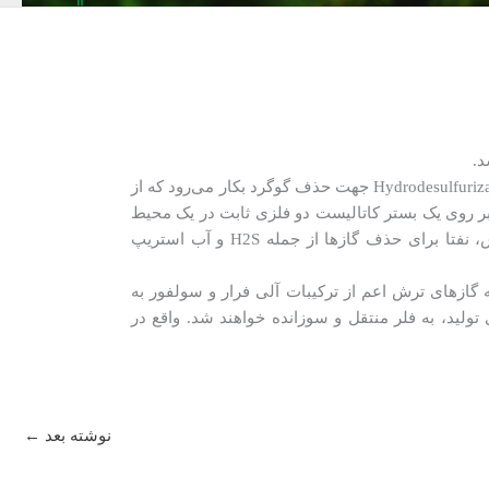
-فرآیند تولید: طرح گوگردزدایی شیخ بهایی، به عنوان یک طرح پیش تصفیه، عملیات شیرین‌سازی نفتا انجام می‌گیرد. روش Hydrodesulfurization جهت حذف گوگرد بکار می‌رود که از
ر روی یک بستر کاتالیست دو فلزی ثابت در یک محیط
هیدروژنی است. دمای نسبتاً بالا در محدوده 300 درجه برای ترویج واکنش‌های شیمیایی مورد نیاز است. پس از فرآیند واکنش، نفتا برای حذف گازها از جمله H2S و آب استریپ
گازهای ترش اعم از ترکیبات آلی فرار و سولفور به
اکثری از واحد فرآیندی تولید، به فلر منتقل و سوزانده خواهند شد. واقع در
نوشته بعد
←