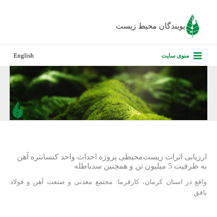
رش
ه
پویندگان محیط زیست
حتوا
صفحه نخس
منوی سایت
English
درباره ما
پروژه‌های ا
ارزیابی کارف
تماس با ما
ارزیابی اثرات زیست‌محیطی پروژه احداث واحد کنسانتره آهن
به ظرفیت 5 میلیون تن و همچنین سدباطله
واقع در استان کرمان، کارفرما: مجتمع معدنی و صنعت آهن و فولاد
بافق.