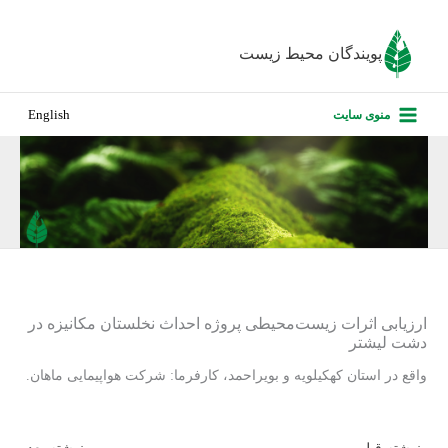
رش
ه
پویندگان محیط زیست
حتوا
صفحه نخس
منوی سایت
English
درباره ما
پروژه‌های ا
ارزیابی کارف
تماس با ما
ارزیابی اثرات زیست‌محیطی پروژه احداث نخلستان مکانیزه در
دشت لیشتر
واقع در استان کهکیلویه و بویراحمد، کارفرما: شرکت هواپیمایی ماهان.