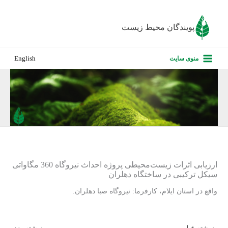
رش
ه
پویندگان محیط زیست
حتوا
صفحه نخس
منوی سایت
English
درباره ما
پروژه‌های ا
ارزیابی کارف
تماس با ما
ارزیابی اثرات زیست‌محیطی پروژه احداث نیروگاه 360 مگاواتی
سیکل ترکیبی در ساختگاه دهلران
واقع در استان ایلام، کارفرما: نیروگاه صبا دهلران.