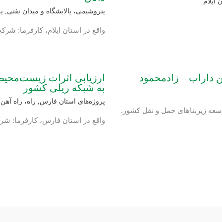
 ایلام
پتروشیمی، پالایشگاه و میدان نفتی
,
پ
واقع در استان ایلام، کارفرما: شر
 داراب – زادمحمود
ارزیابی اثرات زیست‌محیط
به شبکه ریلی کشور
پروژه‌های استان فارس
,
راه، راه آهن 
عه زیربناهای حمل و نقل کشور.
واقع در استان فارس، کارفرما: ش