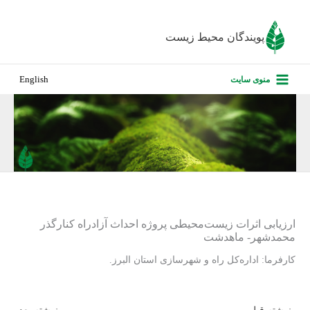
رش
ه
پویندگان محیط زیست
حتوا
صفحه نخس
منوی سایت
English
درباره ما
پروژه‌های ا
ارزیابی کارف
تماس با ما
ارزیابی اثرات زیست‌محیطی پروژه احداث آزادراه کنارگذر
محمدشهر- ماهدشت
کارفرما: اداره‌کل راه و شهرسازی استان البرز.