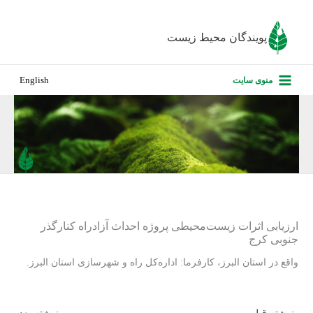
رش
ه
پویندگان محیط زیست
حتوا
صفحه نخس
منوی سایت
English
درباره ما
پروژه‌های ا
ارزیابی کارف
تماس با ما
ارزیابی اثرات زیست‌محیطی پروژه احداث آزادراه کنارگذر
جنوبی کرج
واقع در استان البرز، کارفرما: اداره‌کل راه و شهرسازی استان البرز.