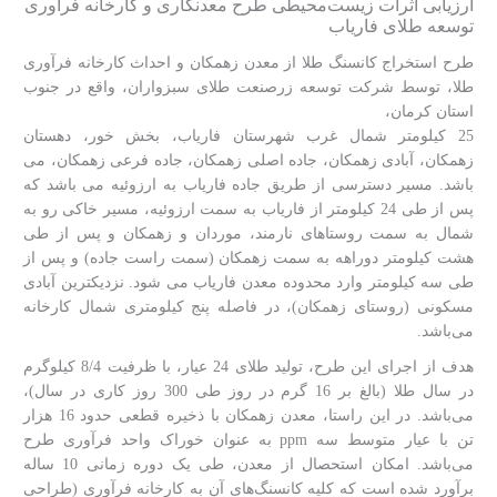
ارزیابی اثرات زیست‌محیطی طرح معدنکاری و کارخانه فرآوری
توسعه طلای فاریاب
طرح استخراج کانسنگ طلا از معدن زهمکان و احداث کارخانه فرآوری
طلا، توسط شرکت توسعه زرصنعت طلای سبزواران، واقع در جنوب
استان کرمان،
25 کیلومتر شمال غرب شهرستان فاریاب، بخش خور، دهستان
زهمکان، آبادی زهمکان، جاده اصلی زهمکان، جاده فرعی زهمکان، می
باشد. مسیر دسترسی از طریق جاده فاریاب به ارزوئیه می باشد که
پس از طی 24 کیلومتر از فاریاب به سمت ارزوئیه، مسیر خاکی رو به
شمال به سمت روستاهای نارمند، موردان و زهمکان و پس از طی
هشت کیلومتر دوراهه به سمت زهمکان (سمت راست جاده) و پس از
طی سه کیلومتر وارد محدوده معدن فاریاب می شود. نزدیکترین آبادی
مسکونی (روستای زهمکان)، در فاصله پنج کیلومتری شمال کارخانه
می‌باشد.
هدف از اجرای این طرح، تولید طلای 24 عیار، با ظرفیت 8/4 کیلوگرم
در سال طلا (بالغ بر 16 گرم در روز طی 300 روز کاری در سال)،
می‌باشد. در این راستا، معدن زهمکان با ذخیره قطعی حدود 16 هزار
تن با عیار متوسط سه ppm به عنوان خوراک واحد فرآوری طرح
می‌باشد. امکان استحصال از معدن، طی یک دوره زمانی 10 ساله
برآورد شده است که کلیه کانسنگ‌های آن به کارخانه فرآوری (طراحی