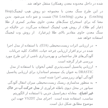
شده در داخل محدوده معدن زهمکان) منتقل خواهد شد.
در این طرح سنگ معدن با مجموعه دو روش هیپ لیچینگ(Heap
Leaching) و مخزن (Vat Leaching) شست ‌و ‌شو داده می‌شود. بدین
معنا که برای استخراج سنگ‌های معدن حاوی مقادیر کمتری از طلا
(عیار کم طلا)، از روش هیپ لیچینگ استفاده می‌گردد. در حالیکه در
سنگ معدن حاوی مقادیر بالای طلا (پرعیار)، از روش وت لیچینگ
استفاده خواهد شد.
در ارزیابی اثرات زیست‌محیطی (EIA)، با استفاده از مدل اجرا
شده در نرم افزار ارزیابی چرخه حیات، GaBi6، کلیه جریانات
آلودگی‌های فاز ساختمانی و بهره‌برداری ناشی از این طرح مورد
بررسی قرار گرفته است.
ارزيابي پتانسيل آسيب‌پذيري كيفي آبخوان: با استفاده از مدل
DRASTIC به عنوان یک سیستم استاندارد برای ارزیابی پتانسیل
آلودگی آبهای زیرزمینی اجرا شده است.
به منظور مدلسازی ریسک زیست‌محیطی میزان انتقال آلودگی
سیانور در محل دپوی باطله فرآوری از
مدل حرکت آب در خاک
غير اشباع،
معادله ديفرانسيل جزیي با استفاده از الگوريتم
مناسب، استفاده شده است. اجرای مدل VS2DT جهت این
موضوع مطابق شکل ذیل است.