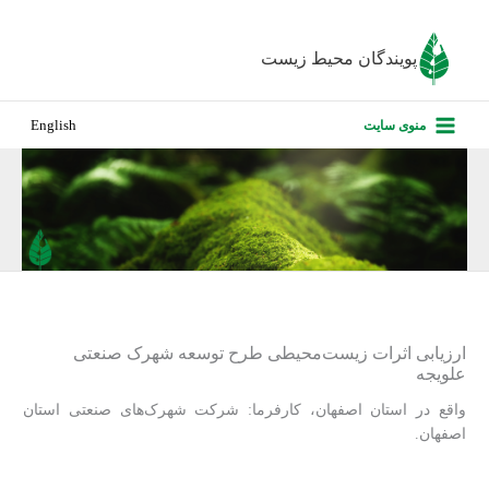
رش
ه
پویندگان محیط زیست
حتوا
صفحه نخس
منوی سایت
English
درباره ما
پروژه‌های ا
ارزیابی کارف
تماس با ما
ارزیابی اثرات زیست‌محیطی طرح توسعه شهرک صنعتی
علویجه
واقع در استان اصفهان، کارفرما: شرکت شهرک‌های صنعتی استان
اصفهان.