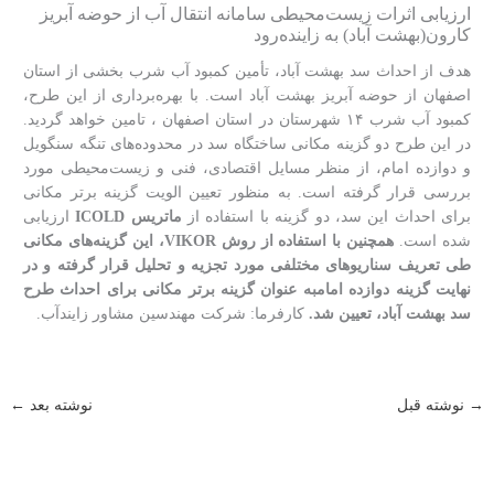
ارزیابی اثرات زیست‌محیطی سامانه انتقال آب از حوضه آبریز
کارون(بهشت آباد) به زاینده‌رود
هدف از احداث سد بهشت آباد، تأمین کمبود آب شرب بخشی از استان
اصفهان از حوضه آبریز بهشت ‌آباد است. با بهره‌برداری از این طرح،
کمبود آب شرب ۱۴ شهرستان در استان اصفهان ، تامین خواهد گردید.
در این طرح دو گزینه­ مکانی ساختگاه سد در محدوده‌های تنگه سنگويل
و دوازده امام، از منظر مسایل اقتصادی، فنی و زیست‌محیطی مورد
بررسی قرار گرفته ­است. به منظور تعيين الويت گزينه برتر مکانی
برای احداث این سد، دو گزينه با استفاده از
ماتریس ICOLD
ارزیابی
شده است.
همچنین با استفاده از روش VIKOR، این گزینه‌های مکانی
طی تعریف سناریوهای مختلفی مورد تجزیه و تحلیل قرار گرفته و در
نهايت گزينه دوازده امامبه عنوان گزينه برتر مکانی برای احداث طرح
سد بهشت آباد، تعیین شد.
کارفرما: شرکت مهندسین مشاور زایندآب.
→
نوشته قبل
نوشته بعد
←