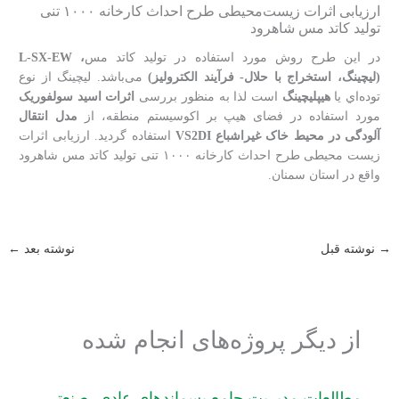
ارزیابی اثرات زیست‌محیطی طرح احداث کارخانه ۱۰۰۰ تنی
تولید کاتد مس شاهرود
در این طرح روش مورد استفاده در تولید کاتد مس
، L-SX-EW
(لیچینگ، استخراج با حلال- فرآیند الکترولیز)
می‌باشد. لیچینگ از نوع
توده‌اي یا
هیپلیچینگ
است لذا به منظور بررسی
اثرات اسید سولفوریک
مورد استفاده در فضای هیپ بر اکوسیستم منطقه، از
مدل انتقال
آلودگی در محیط خاک غیراشباع VS2DI
استفاده گردید. ارزیابی اثرات
زیست محیطی طرح احداث کارخانه ۱۰۰۰ تنی تولید کاتد مس شاهرود
واقع در استان سمنان.
→
نوشته قبل
نوشته بعد
←
از دیگر پروژه‌های انجام شده
مطالعات مدیریت جامع پسماندهای عادی، صنعتی