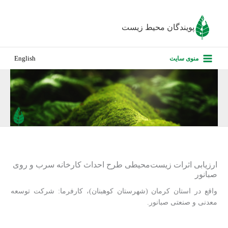
رش
ه
پویندگان محیط زیست
حتوا
صفحه نخس
منوی سایت
English
درباره ما
پروژه‌های ا
ارزیابی کارف
تماس با ما
ارزیابی اثرات زیست‌محیطی طرح احداث کارخانه سرب و روی
صبانور
واقع در استان کرمان (شهرستان کوهبنان)، کارفرما: شرکت توسعه
معدنی و صنعتی صبانور.