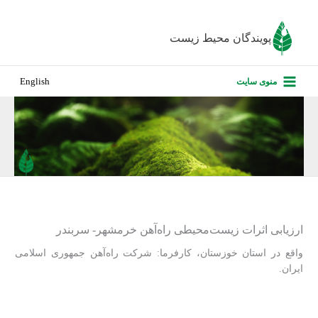
رش
ه
پویندگان محیط زیست
حتوا
صفحه نخس
منوی سایت
English
درباره ما
پروژه‌های ا
ارزیابی کارف
تماس با ما
ارزیابی اثرات زیست‌محیطی راه‌آهن خرمشهر- سربندر
واقع در استان خوزستان، کارفرما: شرکت راه‌آهن جمهوری اسلامی
ایران.