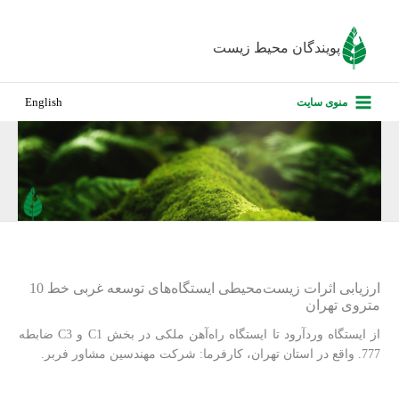
رش
ه
پویندگان محیط زیست
حتوا
صفحه نخس
منوی سایت
English
درباره ما
پروژه‌های ا
ارزیابی کارف
تماس با ما
ارزیابی اثرات زیست‌محیطی ایستگاه‌های توسعه غربی خط 10
متروی تهران
از ایستگاه وردآرود تا ایستگاه راه‌آهن ملکی در بخش C1 و C3 ضابطه
777. واقع در استان تهران، کارفرما: شرکت مهندسین مشاور فربر.