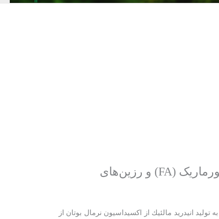
ارزیابی اثرات زیست‌محیطی احداث واحدهای تولید انیدرید مالئیک (MA)، اسید فورماریک (FA) و رزین‌های
تولید انيدريد مالئيك از اكسيداسيون نرمال بوتان از