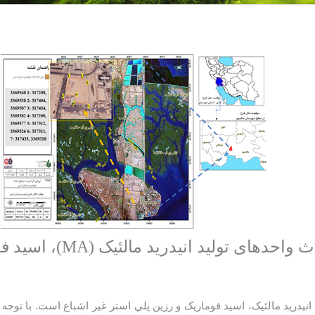
ريد مالئيک، اسيد فوماريک و رزين پلي استر غیر اشباع است. با توجه به 