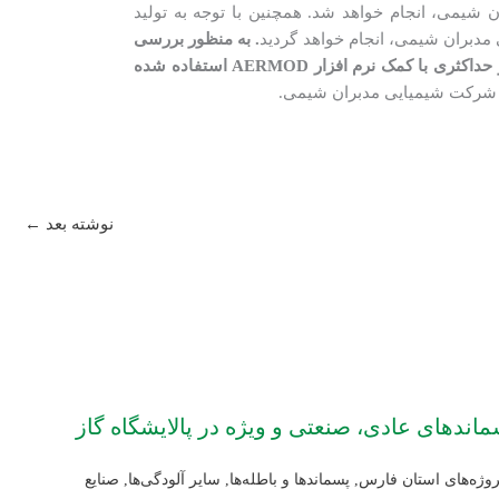
تمع پتروشیمی مدبران شیمی، انجام خواهد شد. همچنین با توجه به تولید
. به منظور بررسی
اثرات زیست‌محیطی این طرح، از مدلسازی انتشار آلودگی هوا از واحد زباله سوز (Incinerator) در سناریوهای مختلف نرمال و حداکثری با کمک نرم افزار AERMOD استفاده شده
: شرکت شیمیایی مدبران شیمی.
نوشته بعد
←
ندهای عادی، صنعتی و ویژه در پالایشگاه گاز
روژه‌های استان فارس
,
پسماندها و باطله‌ها
,
سایر آلودگی‌ها
,
صنایع