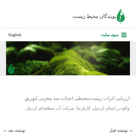
رش
ه
پویندگان محیط زیست
حتوا
صفحه نخس
منوی سایت
English
درباره ما
پروژه‌های ا
ارزیابی کارف
تماس با ما
ارزیابی اثرات زیست‌محیطی احداث سد مخزنی ایوریق
واقع در استان اردبیل، کارفرما: شرکت آب منطقه‌ای اردبیل.
→
نوشته قبل
نوشته بعد
←